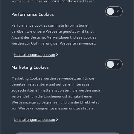
können Sie in unserer
Cookie Richtlinie
nachlesen.
Kaufen & leasen
Alle Modelle
Performance Cookies
Modelle vergleichen
Service & Zubehör
Performance Cookies sammeln Informationen
Neuwagensuche
darüber, wie unsere Webseite genutzt wird (z. B.
Elektromodelle
Anzahl der Besuche, Verweildauer). Diese Cookies
Gebrauchtwagensuche
Support
werden zur Optimierung der Webseite verwendet.
Saisonale Angebote
Plug-in-Hybride
Gebrauchtwagen
Einstellungen anpassen
Audi Services
Über Audi
Kundenservice
Finanzierung
Marketing Cookies
Garantie
Händlersuche
Aktionen & Angebote
Unternehmen
Marketing Cookies werden verwendet, um für die
Audi digital services
Benutzer relevantere und auf deren Interessen
Audi Code
Geschäftskunden
Karriere
zugeschnittene Inhalte anzubieten. Sie werden auch
myAudi
verwendet, um die Erscheinungshäufigkeit einer
Häufige Fragen (FAQ)
Investor Relations
Werbeanzeige zu begrenzen und um die Effektivität
© 2026 AUDI AG. Alle Rechte vorbehalten
von Werbekampagnen zu messen und zu steuern.
Audi Online Beratung
Presse & Media Center
Impressum
Rechtliches
Hinweisgebersystem
Einstellungen anpassen
Online-Terminvereinbarung
Datenschutz
Datenschutzinformation
Cookie-Einstellungen
Servicekontakt